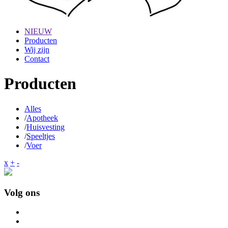
NIEUW
Producten
Wij zijn
Contact
Producten
Alles
/
Apotheek
/
Huisvesting
/
Speeltjes
/
Voer
x
+
-
Volg ons