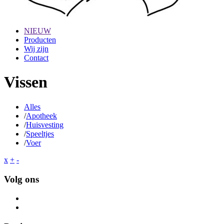
NIEUW
Producten
Wij zijn
Contact
Vissen
Alles
/
Apotheek
/
Huisvesting
/
Speeltjes
/
Voer
x
+
-
Volg ons