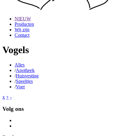
NIEUW
Producten
Wij zijn
Contact
Vogels
Alles
/
Apotheek
/
Huisvesting
/
Speeltjes
/
Voer
x
+
-
Volg ons